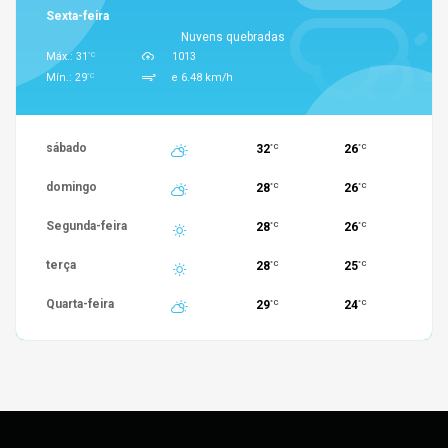
Sexta-feira
Nuvens quebradas
°C
Máx.: 31
1013
°C
Mín.: 29
e 6.48 km/h
sábado
32
26
°C
°C
domingo
28
26
°C
°C
Segunda-feira
28
26
°C
°C
terça
28
25
°C
°C
Quarta-feira
29
24
°C
°C