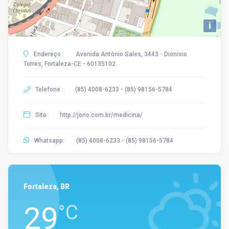
i
Endereço :
Avenida Antônio Sales, 3443 - Dionisio
Torres, Fortaleza-CE - 60135102
Telefone :
(85) 4008-6233 - (85) 98156-5784
Site:
http://jorio.com.br/medicina/
Whatsapp:
(85) 4008-6233 - (85) 98156-5784
Fortaleza, BR
29
°C