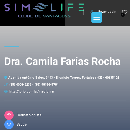
Fazer Login
0
Dra. Camila Farias Rocha
Avenida Antônio Sales, 3443 - Dionisio Torres, Fortaleza-CE - 60135102
(85) 4008-6233 - (85) 98156-5784
http://jorio.com.br/medicina/
Dermatologista
Saúde