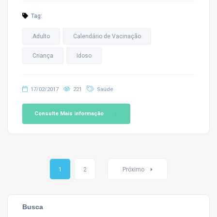
Tag:
Adulto
Calendário de Vacinação
Criança
Idoso
17/02/2017
221
Saúde
Consulte Mais informação
Navegação
1
2
Próximo
de
posts
Busca