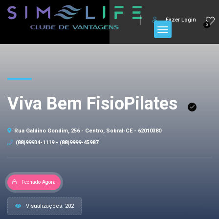
Fazer Login
0
Viva Bem FisioPilates
Rua Galdino Gondim, 256 - Centro, Sobral-CE - 62010380
(88)99934-1119 - (88)9999-45987
Fechado Agora
Visualizações: 202