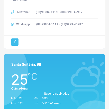
Telefone :
(88)99934-1119 - (88)9999-45987
Whatsapp:
(88)99934-1119 - (88)9999-45987
Santa Quitéria, BR
25
°C
Quinta-feira
Nuvens quebradas
°C
Máx.: 25
1013
°C
Mín.: 23
ONE 1.05 km/h