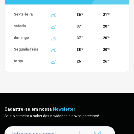
Sexta-feira
36
21
°C
°C
sábado
37
20
°C
°C
domingo
37
20
°C
°C
Segunda-feira
38
20
°C
°C
terça
26
26
°C
°C
Cadastre-se em nossa
Newsletter
Seja o primeiro a saber das novidades e novos parceiros!