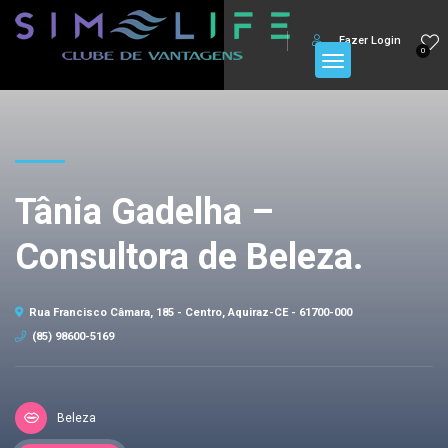
Fazer Login
0
Tânia Gadelha –
Consultora de Beleza.
Rua Francisco Câmara, 185 - Centro, Aquiraz-CE - 61700-000
(85) 98600-5169
Beleza