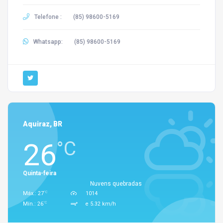
Telefone :
(85) 98600-5169
Whatsapp:
(85) 98600-5169
Aquiraz, BR
26
°C
Quinta-feira
Nuvens quebradas
°C
Máx.: 27
1014
°C
Mín.: 26
e 5.32 km/h