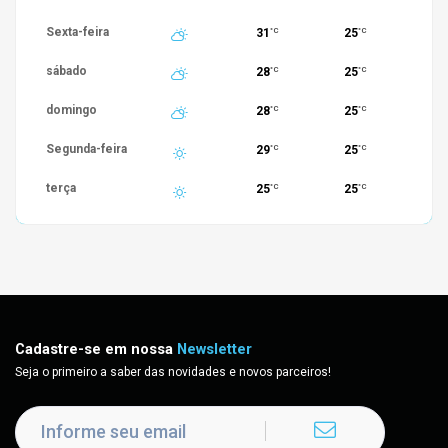
Sexta-feira
31
25
°C
°C
sábado
28
25
°C
°C
domingo
28
25
°C
°C
Segunda-feira
29
25
°C
°C
terça
25
25
°C
°C
Cadastre-se em nossa
Newsletter
Seja o primeiro a saber das novidades e novos parceiros!