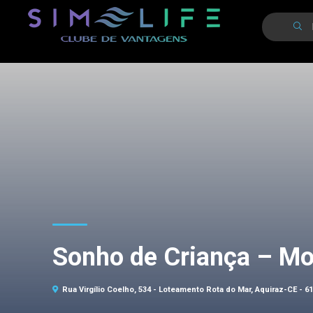
Sonho de Criança – Mod
Rua Virgílio Coelho, 534 - Loteamento Rota do Mar, Aquiraz-CE - 6