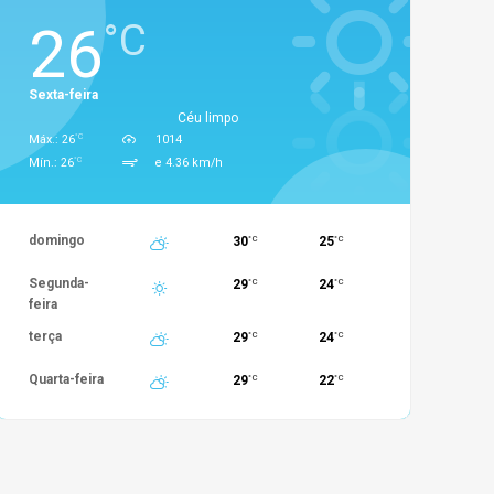
26
°C
Sexta-feira
Céu limpo
°C
Máx.: 26
1014
°C
Mín.: 26
e 4.36 km/h
domingo
30
25
°C
°C
Segunda-
29
24
°C
°C
feira
terça
29
24
°C
°C
Quarta-feira
29
22
°C
°C