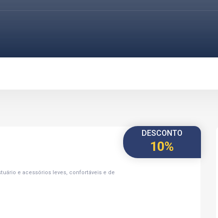
DESCONTO
10%
uário e acessórios leves, confortáveis e de