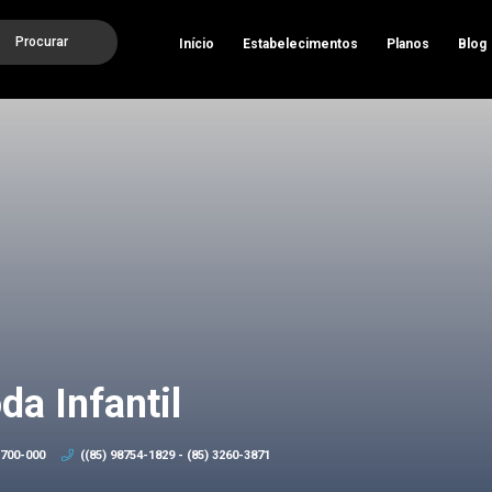
Procurar
Início
Estabelecimentos
Planos
Blog
a Infantil
1700-000
((85) 98754-1829 - (85) 3260-3871