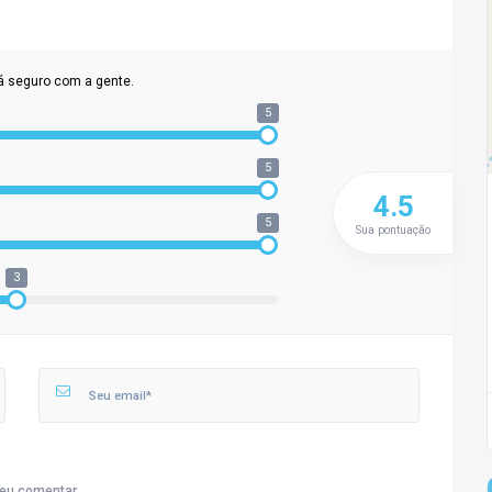
á seguro com a gente.
5
5
4.5
5
Sua pontuação
3
eu comentar.