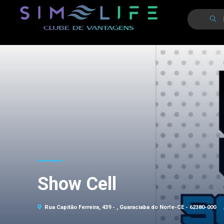
Show Cell
Rua Capitão Ferreira, 439 - , Guaraciaba do Norte-CE - 62380-000