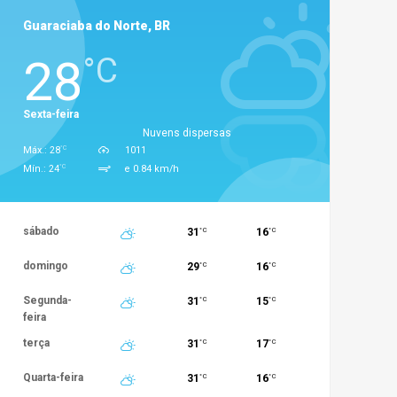
Guaraciaba do Norte, BR
28
°C
Sexta-feira
Nuvens dispersas
°C
Máx.: 28
1011
°C
Mín.: 24
e 0.84 km/h
sábado
31
16
°C
°C
domingo
29
16
°C
°C
Segunda-
31
15
°C
°C
feira
terça
31
17
°C
°C
Quarta-feira
31
16
°C
°C