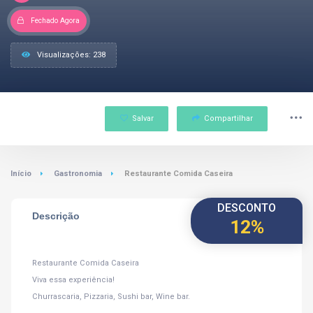
Fechado Agora
Visualizações: 238
Salvar
Compartilhar
Início
Gastronomia
Restaurante Comida Caseira
DESCONTO
Descrição
12%
Restaurante Comida Caseira
Viva essa experiência!
Churrascaria, Pizzaria, Sushi bar, Wine bar.