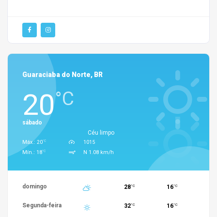
Guaraciaba do Norte, BR
20
°C
sábado
Céu limpo
°C
Máx.: 20
1015
°C
Mín.: 18
N 1.08 km/h
domingo
28
16
°C
°C
Segunda-feira
32
16
°C
°C