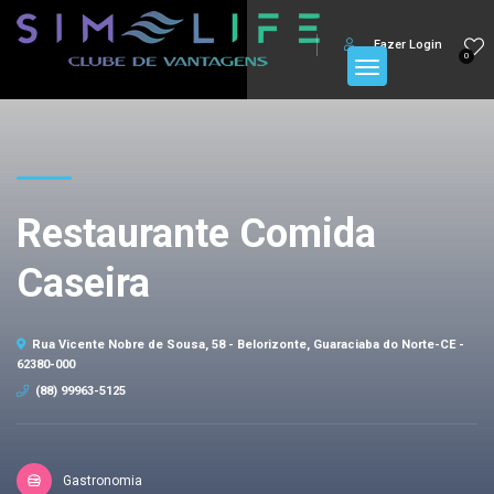
Fazer Login
0
Restaurante Comida
Caseira
Rua Vicente Nobre de Sousa, 58 - Belorizonte, Guaraciaba do Norte-CE -
62380-000
(88) 99963-5125
Gastronomia