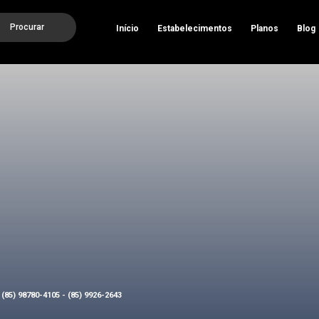
Procurar
Início
Estabelecimentos
Planos
Blog
(85) 98780-4105 - (85) 9926-2643