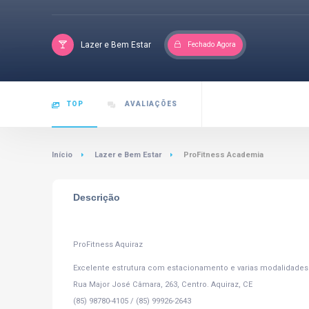
Lazer e Bem Estar
Fechado Agora
TOP
AVALIAÇÕES
Início
Lazer e Bem Estar
ProFitness Academia
Descrição
ProFitness Aquiraz
Excelente estrutura com estacionamento e varias modalidades p
Rua Major José Câmara, 263, Centro. Aquiraz, CE
(85) 98780-4105 / (85) 99926-2643