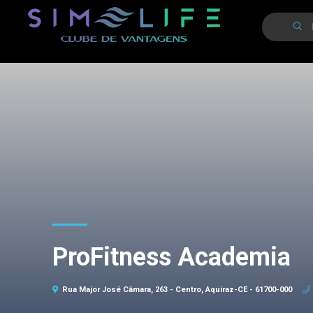
ProFitness Academia
Rua Major José Câmara, 263 - Centro, Aquiraz-CE - 61700-000