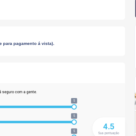
 para pagamento á vista).
á seguro com a gente.
5
5
4.5
5
Sua pontuação