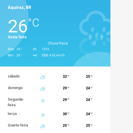
Aquiraz, BR
26
°C
Sexta-feira
Chuva fraca
°C
Máx.: 26
1013
°C
Mín.: 26
ESSE 4.62 km/h
sábado
32
25
°C
°C
domingo
29
24
°C
°C
Segunda-
29
24
°C
°C
feira
terça
30
24
°C
°C
Quarta-feira
25
25
°C
°C