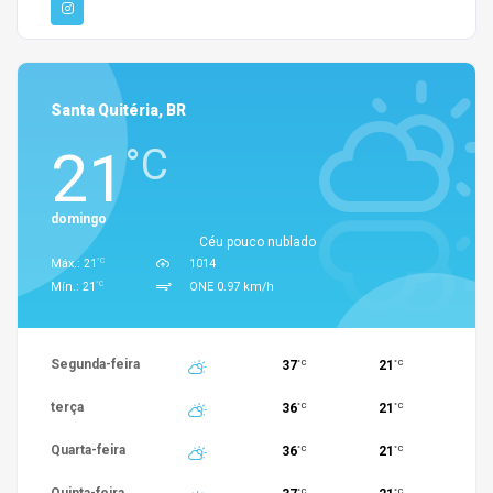
Santa Quitéria, BR
21
°C
domingo
Céu pouco nublado
°C
Máx.: 21
1014
°C
Mín.: 21
ONE 0.97 km/h
Segunda-feira
37
21
°C
°C
terça
36
21
°C
°C
Quarta-feira
36
21
°C
°C
Quinta-feira
°C
°C