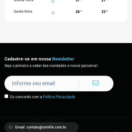
37
21
Sexta-feira
26
22
°C
°C
Cadastre-se em nossa
Newsletter
Seja o primeiro a saber das novidades e novos parceiros!
Eu concordo com a
Política Privacidade
Email:
contato@simlife.com.br