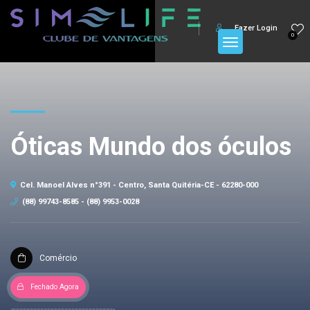
Fazer Login
0
Óticas Mundo dos óculos
Cel. Manoel Alves n°391 - Centro, Santa Quitéria-CE - 62280-000
(88) 99743-8585 - (88) 9953-0028
Comércio
Fechado Agora