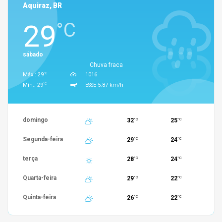
Aquiraz, BR
29
°C
sábado
Chuva fraca
°C
Máx.: 29
1016
°C
Mín.: 29
ESSE 5.87 km/h
domingo
32
25
°C
°C
Segunda-feira
29
24
°C
°C
terça
28
24
°C
°C
Quarta-feira
29
22
°C
°C
Quinta-feira
26
22
°C
°C