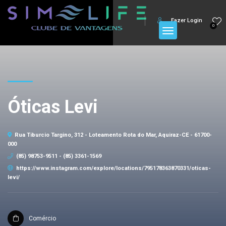
Fazer Login
0
Óticas Levi
Rua Tiburcio Targino, 312 - Loteamento Rota do Mar, Aquiraz-CE - 61700-
000
(85) 98753-9511 - (85) 3361-1569
https://www.instagram.com/explore/locations/795178363870331/oticas-
levi/
Comércio