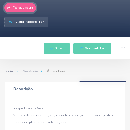
Fechado Agora
Visualizações: 197
Salvar
Compartilhar
Início
Comércio
Óticas Levi
Descrição
Respeito a sua Visão.
Vendas de óculos de grau, esporte e aliança. Limpezas, ajustes,
trocas de plaquetas e adaptações.