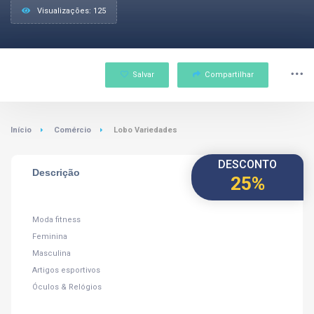
Visualizações: 125
Salvar
Compartilhar
Início
Comércio
Lobo Variedades
DESCONTO
Descrição
25%
Moda fitness
Feminina
Masculina
Artigos esportivos
Óculos & Relógios