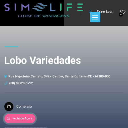
Fazer Login
0
Lobo Variedades
Rua Napoleão Camelo, 345 - Centro, Santa Quitéria-CE - 62280-000
(88) 99729-3712
Comércio
Fechado Agora