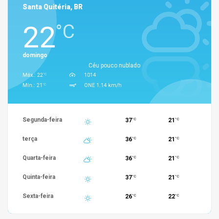
Santa Quitéria, BR
22
°C
domingo
Céu pouco nublado
°C
Máx.: 22
1014
°C
Mín.: 21
ONE 1.14 km/h
Segunda-feira
37
21
°C
°C
terça
36
21
°C
°C
Quarta-feira
36
21
°C
°C
Quinta-feira
37
21
°C
°C
Sexta-feira
26
22
°C
°C