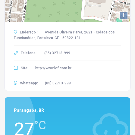
i
Endereço :
Avenida Oliveira Paiva, 2621 - Cidade dos
Funcionários, Fortaleza-CE - 60822-131
Telefone :
(85) 32713-999
Site:
http://www.lcf.com.br
Whatsapp:
(85) 32713-999
Parangaba, BR
27
°C