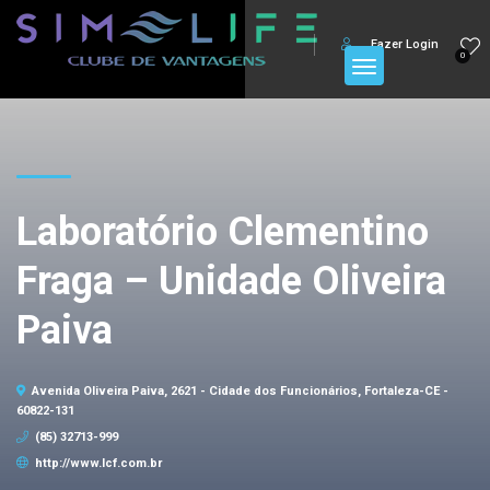
Fazer Login
0
Laboratório Clementino
Fraga – Unidade Oliveira
Paiva
Avenida Oliveira Paiva, 2621 - Cidade dos Funcionários, Fortaleza-CE -
60822-131
(85) 32713-999
http://www.lcf.com.br