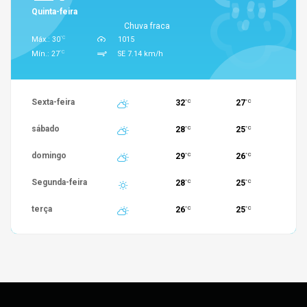
Quinta-feira
Chuva fraca
°C
Máx.: 30
1015
°C
Mín.: 27
SE 7.14 km/h
Sexta-feira
32
27
°C
°C
sábado
28
25
°C
°C
domingo
29
26
°C
°C
Segunda-feira
28
25
°C
°C
terça
26
25
°C
°C