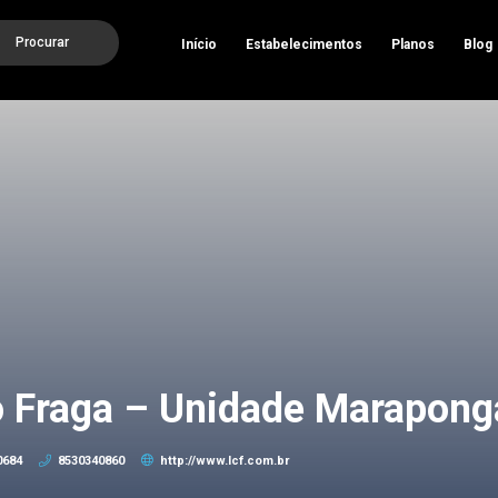
Procurar
Início
Estabelecimentos
Planos
Blog
o Fraga – Unidade Marapong
0684
8530340860
http://www.lcf.com.br