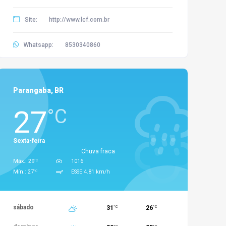
Site:
http://www.lcf.com.br
Whatsapp:
8530340860
Parangaba, BR
27
°C
Sexta-feira
Chuva fraca
°C
Máx.: 29
1016
°C
Mín.: 27
ESSE 4.81 km/h
sábado
31
26
°C
°C