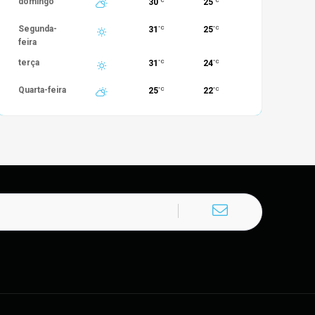
domingo
30
25
°C
°C
Segunda-
31
25
°C
°C
feira
terça
31
24
°C
°C
Quarta-feira
25
22
°C
°C