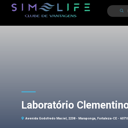
Laboratório Clementin
Avenida Godofredo Maciel, 2238 - Maraponga, Fortaleza-CE - 6071