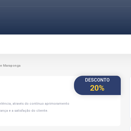
de Maraponga
DESCONTO
20%
celência, através do contínuo aprimoramento
ança e a satisfação do cliente.