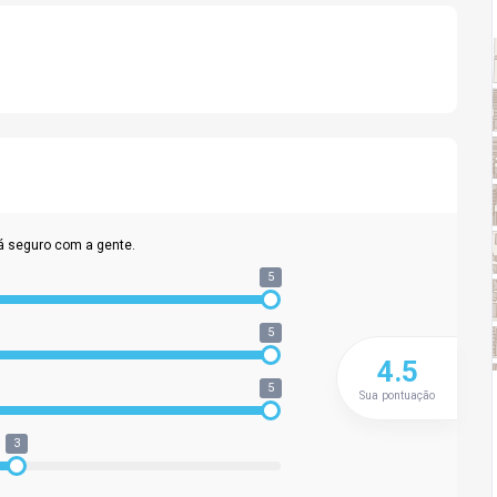
á seguro com a gente.
5
5
4.5
5
Sua pontuação
3