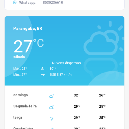
Whatsapp:
8530236610
Parangaba, BR
27
°C
sábado
Nuvens dispersas
°C
Máx.: 28
1014
°C
Mín.: 27
ESSE 5.87 km/h
domingo
32
26
°C
°C
Segunda-feira
29
25
°C
°C
terça
29
25
°C
°C
Quarta-feira
°C
°C