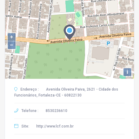
+
−
i
Endereço :
Avenida Oliveira Paiva, 2621 - Cidade dos
Funcionários, Fortaleza-CE - 60822130
Telefone :
8530236610
Site:
http://www.lcf.com.br