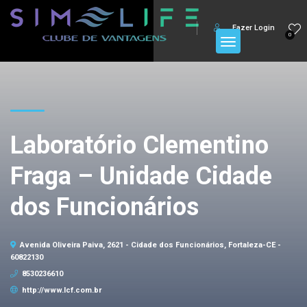
Fazer Login
0
Laboratório Clementino
Fraga – Unidade Cidade
dos Funcionários
Avenida Oliveira Paiva, 2621 - Cidade dos Funcionários, Fortaleza-CE -
60822130
8530236610
http://www.lcf.com.br