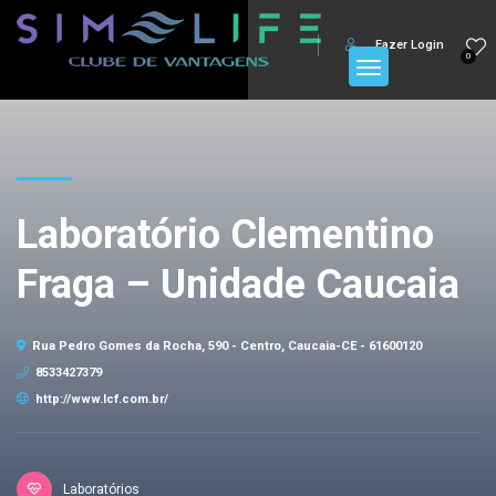
Fazer Login
0
Laboratório Clementino
Fraga – Unidade Caucaia
Rua Pedro Gomes da Rocha, 590 - Centro, Caucaia-CE - 61600120
8533427379
http://www.lcf.com.br/
Laboratórios