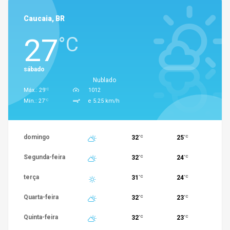
Caucaia, BR
27
°C
sábado
Nublado
°C
Máx.: 29
1012
°C
Mín.: 27
e 5.25 km/h
domingo
32
25
°C
°C
Segunda-feira
32
24
°C
°C
terça
31
24
°C
°C
Quarta-feira
32
23
°C
°C
Quinta-feira
32
23
°C
°C