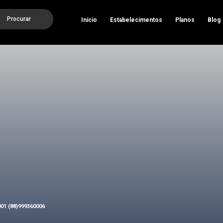
Procurar
Início
Estabelecimentos
Planos
Blog
001 (88)999360006