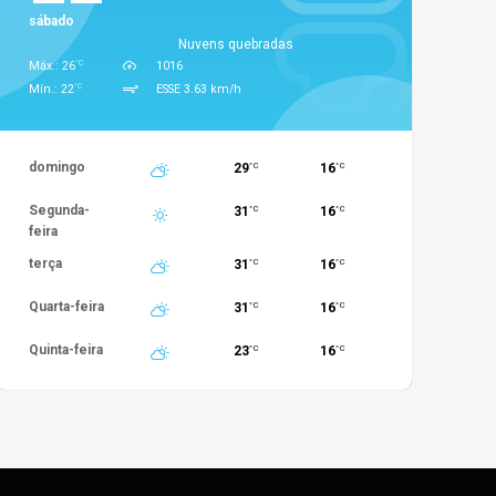
sábado
Nuvens quebradas
°C
Máx.: 26
1016
°C
Mín.: 22
ESSE 3.63 km/h
domingo
29
16
°C
°C
Segunda-
31
16
°C
°C
feira
terça
31
16
°C
°C
Quarta-feira
31
16
°C
°C
Quinta-feira
23
16
°C
°C