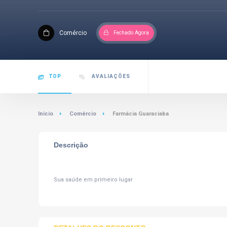
Comércio
Fechado Agora
TOP
AVALIAÇÕES
Início
Comércio
Farmácia Guaraciaba
Descrição
Sua saúde em primeiro lugar