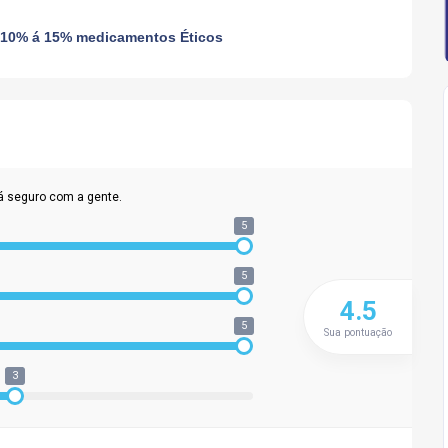
 10% á 15% medicamentos Éticos
á seguro com a gente.
5
5
4.5
5
Sua pontuação
3