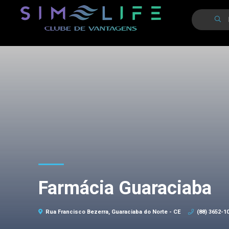
Farmácia Guaraciaba
Rua Francisco Bezerra, Guaraciaba do Norte - CE
(88) 3652-1