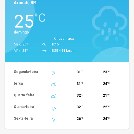
Aracati, BR
25
°C
domingo
Chuva fraca
°C
Máx.: 25
1015
°C
Mín.: 25
ESSE 4.51 km/h
Segunda-feira
31
23
°C
°C
terça
31
24
°C
°C
Quarta-feira
32
21
°C
°C
Quinta-feira
32
22
°C
°C
Sexta-feira
26
24
°C
°C