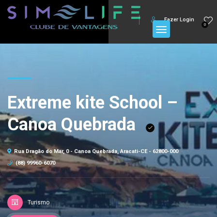
Fazer Login
0
Extreme kite School –
Canoa Quebrada
Rua Dragão do Mar, 0 - Canoa Quebrada, Aracati-CE - 62800-000
(88) 99960-6070
Turismo