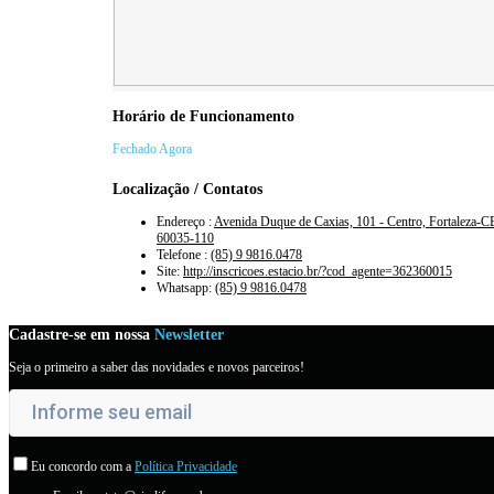
Horário de Funcionamento
Fechado Agora
Localização / Contatos
Endereço :
Avenida Duque de Caxias, 101 - Centro, Fortaleza-C
60035-110
Telefone :
(85) 9 9816.0478
Site:
http://inscricoes.estacio.br/?cod_agente=362360015
Whatsapp:
(85) 9 9816.0478
Cadastre-se em nossa
Newsletter
Seja o primeiro a saber das novidades e novos parceiros!
Eu concordo com a
Política Privacidade