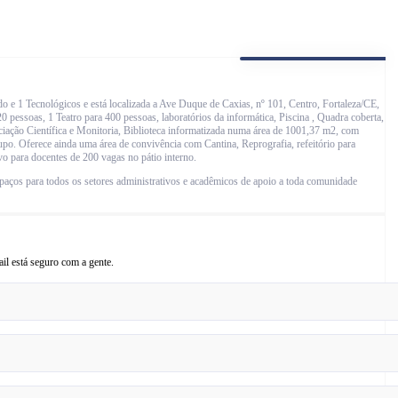
 e 1 Tecnológicos e está localizada a Ave Duque de Caxias, nº 101, Centro, Fortaleza/CE,
0 pessoas, 1 Teatro para 400 pessoas, laboratórios da informática, Piscina , Quadra coberta,
iciação Científica e Monitoria, Biblioteca informatizada numa área de 1001,37 m2, com
rupo. Oferece ainda uma área de convivência com Cantina, Reprografia, refeitório para
vo para docentes de 200 vagas no pátio interno.
paços para todos os setores administrativos e acadêmicos de apoio a toda comunidade
il está seguro com a gente.