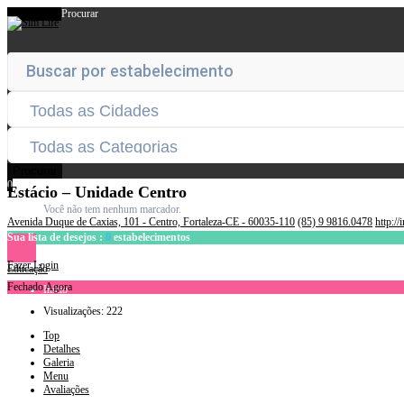
Procurar
Procurar
0
Estácio – Unidade Centro
Você não tem nenhum marcador.
Avenida Duque de Caxias, 101 - Centro, Fortaleza-CE - 60035-110
(85) 9 9816.0478
http:/
Sua lista de desejos :
0
estabelecimentos
Fazer Login
Educação
Fechado Agora
Início
Estabelecimentos
Visualizações: 222
Planos
Blog
Top
Contato
Detalhes
Teleconsulta
Galeria
Menu
Avaliações