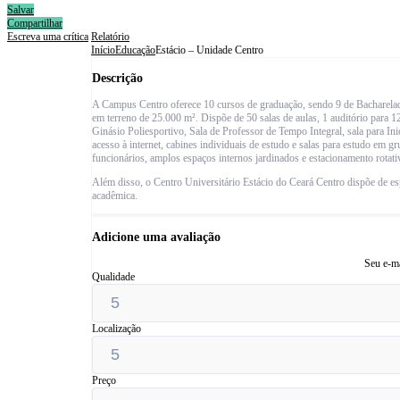
Salvar
Compartilhar
Escreva uma crítica
Relatório
Início
Educação
Estácio – Unidade Centro
Descrição
A Campus Centro oferece 10 cursos de graduação, sendo 9 de Bacharelado
em terreno de 25.000 m². Dispõe de 50 salas de aulas, 1 auditório para 12
Ginásio Poliesportivo, Sala de Professor de Tempo Integral, sala para In
acesso à internet, cabines individuais de estudo e salas para estudo em g
funcionários, amplos espaços internos jardinados e estacionamento rotati
Além disso, o Centro Universitário Estácio do Ceará Centro dispõe de es
acadêmica.
Adicione uma avaliação
Seu e-ma
Qualidade
Localização
Preço