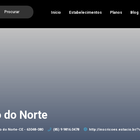
Procurar
Início
Estabelecimentos
Planos
Blog
o do Norte
o do Norte-CE - 63048-080
(85) 9 9816.0478
http://inscricoes.estacio.br