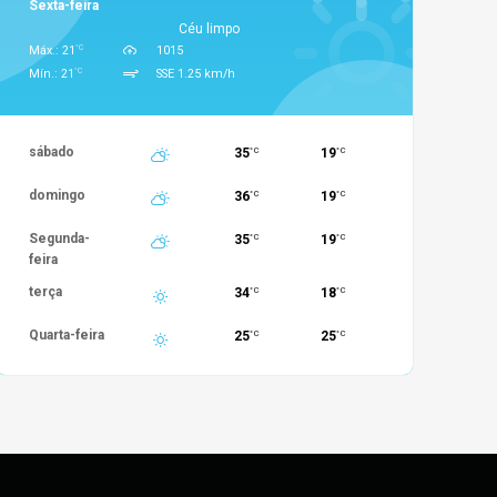
Sexta-feira
Céu limpo
°C
Máx.: 21
1015
°C
Mín.: 21
SSE 1.25 km/h
sábado
35
19
°C
°C
domingo
36
19
°C
°C
Segunda-
35
19
°C
°C
feira
terça
34
18
°C
°C
Quarta-feira
25
25
°C
°C