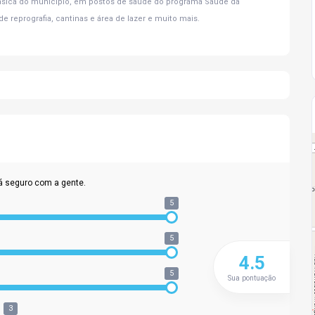
 Básica do município, em postos de saúde do programa Saúde da
de reprografia, cantinas e área de lazer e muito mais.
á seguro com a gente.
5
5
4.5
5
Sua pontuação
3