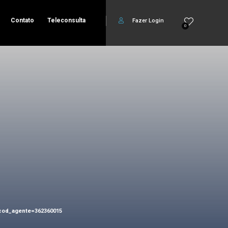
Contato
Teleconsulta
Fazer Login
0
/?cod_agente=362360015