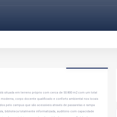
stá situada em terreno próprio com cerca de 50.800 m2 com um total
ra moderna, corpo docente qualificado e conforto ambiental nos locais
uídos pelo campus que são acessíveis através de passarelas e rampa
ula, biblioteca totalmente informatizada, auditório com capacidade