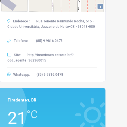
i
Endereço :
Rua Tenente Raimundo Rocha, 515 -
Cidade Universitária, Juazeiro do Norte-CE - 63048-080
Telefone :
(85) 9 9816.0478
Site:
http://inscricoes.estacio.br/?
cod_agente=362360015
Whatsapp:
(85) 9 9816.0478
Tiradentes, BR
21
°C