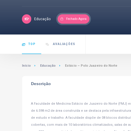
Educação
Fechado Agora
TOP
AVALIAÇÕES
Início
Educação
Estácio – Polo Juazeiro do Norte
Descrição
A Faculdade de Medicina Estácio de Juazeiro do Norte (FMJ) e
de 6.598 m2 de área construída e se destaca pela infraestrutu
de estudo e trabalho. A faculdade dispõe de 08 blocos distrib
cobertas, com mais de 10 laboratórios climatizados, salas de a