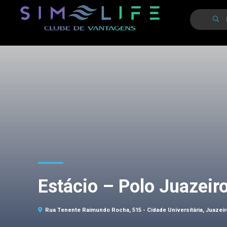
Estácio – Polo Juazeir
Rua Tenente Raimundo Rocha, 515 - Cidade Universitária, Juazeir