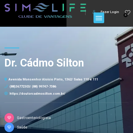
Fazer Login
0
Dr. Cádmo Silton
Avenida Monsenhor Aloísio Pinto, 1362/ Salas 110 e 111
(88)36772303/ (88) 99747-7386
https://doutorcadmosilton.com.br/
Gastroenteriologista
Saúde