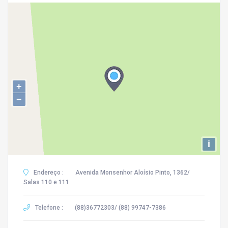
+
−
i
Endereço :
Avenida Monsenhor Aloísio Pinto, 1362/
Salas 110 e 111
Telefone :
(88)36772303/ (88) 99747-7386