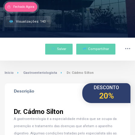
Fechado Agora
Visualizações: 140
Salvar
Compartilhar
Início
Gastroenteriologista
Dr. Cádmo Silton
DESCONTO
Descrição
20%
Dr. Cádmo Silton
A gastroenterologia é a especialidade médica que se ocupa da
prevenção e tratamento das doenças que afetam o aparelho
digestivo. Algumas condições tratadas pelo especialista são as