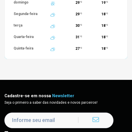
domingo
29
19
°C
°C
Segunda-feira
29
18
°C
°C
terça
30
18
°C
°C
Quarta-feira
31
18
°C
°C
Quinta-feira
27
18
°C
°C
Cadastre-se em nossa
Newsletter
Seja o primeiro a saber das novidades e novos parceiros!