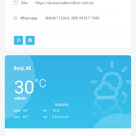
Site:
https://doutorcadmosilton.com.br/
Whatsapp:
(88)36772303/ (88) 99747-7386
Burji, KE
30
°C
sábado
Nublado
°C
Máx.: 30
1012
°C
Mín.: 30
S 9.4 km/h