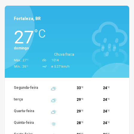
Fortaleza, BR
27
°C
domingo
Chuva fraca
°C
Máx.: 27
1014
°C
Mín.: 26
e 5.27 km/h
Segunda-feira
33
24
°C
°C
terça
29
24
°C
°C
Quarta-feira
29
24
°C
°C
Quinta-feira
28
24
°C
°C
°C
°C