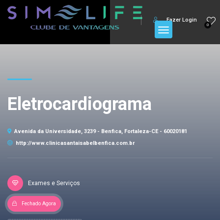
Fazer Login
0
Eletrocardiograma
Avenida da Universidade, 3239 - Benfica, Fortaleza-CE - 60020181
http://www.clinicasantaisabelbenfica.com.br
Exames e Serviços
Fechado Agora