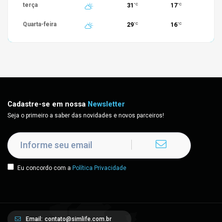
terça
31
17
°C
°C
Quarta-feira
29
16
°C
°C
Cadastre-se em nossa
Newsletter
Seja o primeiro a saber das novidades e novos parceiros!
Eu concordo com a
Política Privacidade
Email:
contato@simlife.com.br