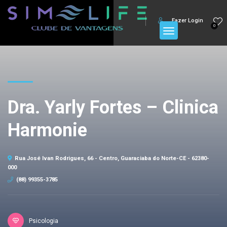
Fazer Login
0
Dra. Yarly Fortes – Clinica
Harmonie
Rua José Ivan Rodrigues, 66 - Centro, Guaraciaba do Norte-CE - 62380-
000
(88) 99355-3785
Psicologia