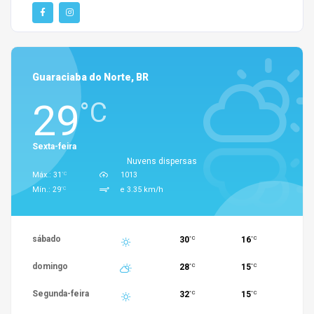
Guaraciaba do Norte, BR
29
°C
Sexta-feira
Nuvens dispersas
°C
Máx.: 31
1013
°C
Mín.: 29
e 3.35 km/h
sábado
30
16
°C
°C
domingo
28
15
°C
°C
Segunda-feira
32
15
°C
°C