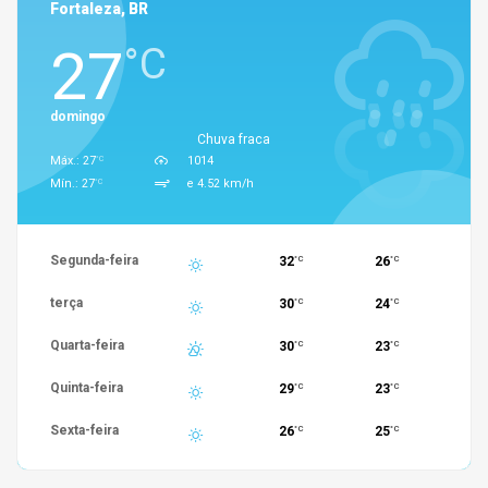
Fortaleza, BR
27
°C
domingo
Chuva fraca
°C
Máx.: 27
1014
°C
Mín.: 27
e 4.52 km/h
Segunda-feira
32
26
°C
°C
terça
30
24
°C
°C
Quarta-feira
30
23
°C
°C
Quinta-feira
29
23
°C
°C
Sexta-feira
26
25
°C
°C