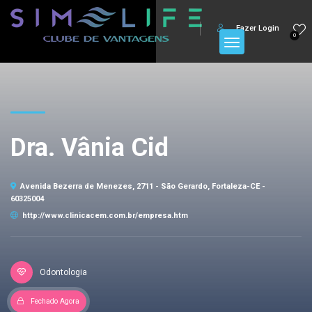
Fazer Login
0
Dra. Vânia Cid
Avenida Bezerra de Menezes, 2711 - São Gerardo, Fortaleza-CE -
60325004
http://www.clinicacem.com.br/empresa.htm
Odontologia
Fechado Agora