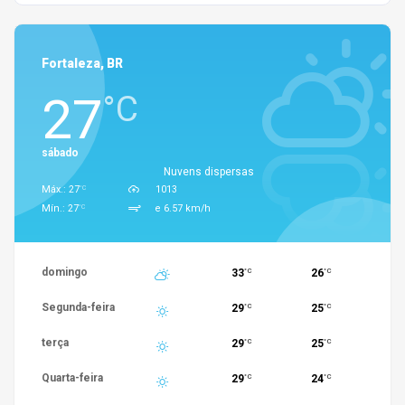
Fortaleza, BR
27
°C
sábado
Nuvens dispersas
°C
Máx.: 27
1013
°C
Mín.: 27
e 6.57 km/h
domingo
33
26
°C
°C
Segunda-feira
29
25
°C
°C
terça
29
25
°C
°C
Quarta-feira
29
24
°C
°C