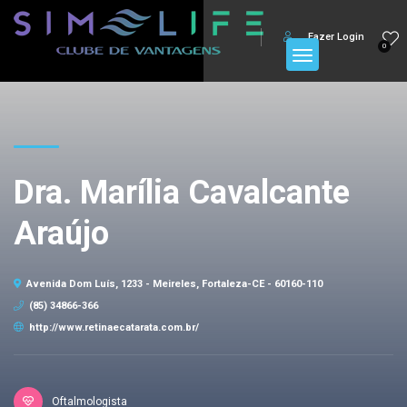
Fazer Login
0
Dra. Marília Cavalcante
Araújo
Avenida Dom Luís, 1233 - Meireles, Fortaleza-CE - 60160-110
(85) 34866-366
http://www.retinaecatarata.com.br/
Oftalmologista