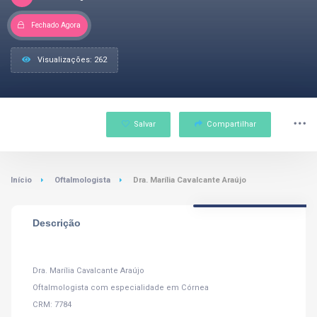
Fechado Agora
Visualizações: 262
Salvar
Compartilhar
Início
Oftalmologista
Dra. Marília Cavalcante Araújo
Descrição
Dra. Marília Cavalcante Araújo
Oftalmologista com especialidade em Córnea
CRM: 7784