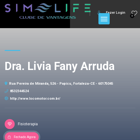
Fazer Login
0
Dra. Livia Fany Arruda
Rua Pereira de Miranda, 526 - Papicu, Fortaleza-CE - 60175045
8532344524
http://www.locomotor.com.br/
Fisioterapia
Fechado Agora