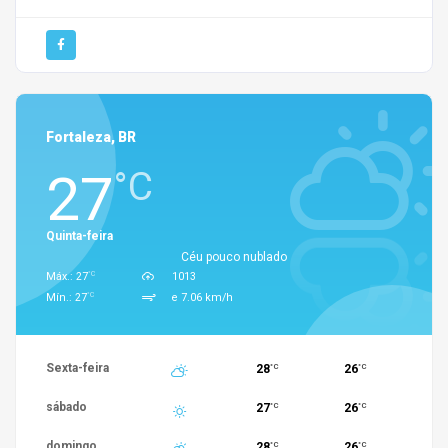
Fortaleza, BR
27
°C
Quinta-feira
Céu pouco nublado
°C
Máx.: 27
1013
°C
Mín.: 27
e 7.06 km/h
Sexta-feira
28
26
°C
°C
sábado
27
26
°C
°C
domingo
28
26
°C
°C