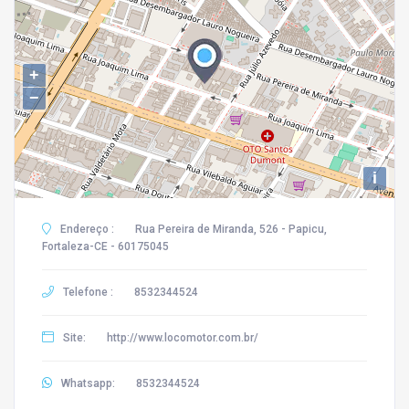
+
−
i
Endereço :
Rua Pereira de Miranda, 526 - Papicu,
Fortaleza-CE - 60175045
Telefone :
8532344524
Site:
http://www.locomotor.com.br/
Whatsapp:
8532344524