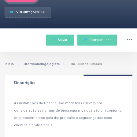
Visualizações: 146
Salvar
Compartilhar
Início
Otorrinolaringologista
Dra. Juliana Simões
Descrição
As instalações do Hospital são modernas e levam em
consideração as normas de biossegurança que são um conjunto
de procedimentos para dar proteção e segurança aos seus
clientes e profissionais.