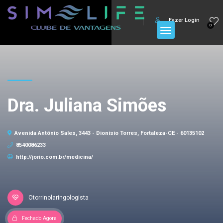
Fazer Login
0
Dra. Juliana Simões
Avenida Antônio Sales, 3443 - Dionisio Torres, Fortaleza-CE - 60135102
8540086233
http://jorio.com.br/medicina/
Otorrinolaringologista
Fechado Agora