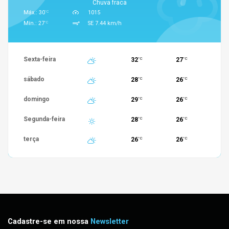
Chuva fraca
°C
Máx.: 30
1015
°C
Mín.: 27
SE 7.44 km/h
Sexta-feira
32
27
°C
°C
sábado
28
26
°C
°C
domingo
29
26
°C
°C
Segunda-feira
28
26
°C
°C
terça
26
26
°C
°C
Cadastre-se em nossa
Newsletter