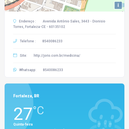
i
Endereço :
Avenida Antônio Sales, 3443 - Dionisio
Torres, Fortaleza-CE - 60135102
Telefone :
8540086233
Site:
http://jorio.com.br/medicina/
Whatsapp:
8540086233
Fortaleza, BR
27
°C
Quinta-feira