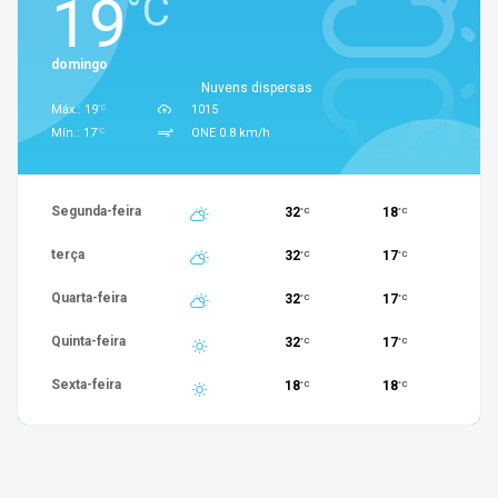
19
°C
domingo
Nuvens dispersas
°C
Máx.: 19
1015
°C
Mín.: 17
ONE 0.8 km/h
Segunda-feira
32
18
°C
°C
terça
32
17
°C
°C
Quarta-feira
32
17
°C
°C
Quinta-feira
32
17
°C
°C
Sexta-feira
18
18
°C
°C