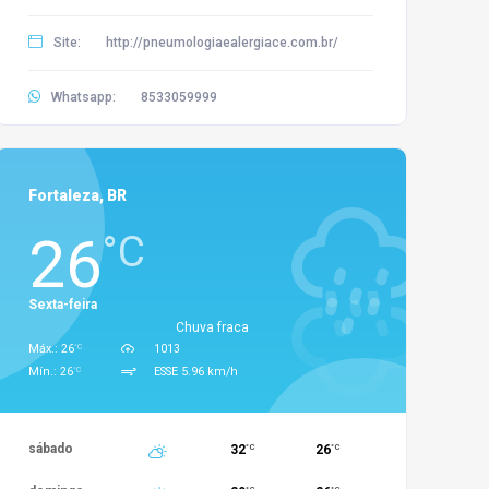
Site:
http://pneumologiaealergiace.com.br/
Whatsapp:
8533059999
Fortaleza, BR
26
°C
Sexta-feira
Chuva fraca
°C
Máx.: 26
1013
°C
Mín.: 26
ESSE 5.96 km/h
sábado
32
26
°C
°C