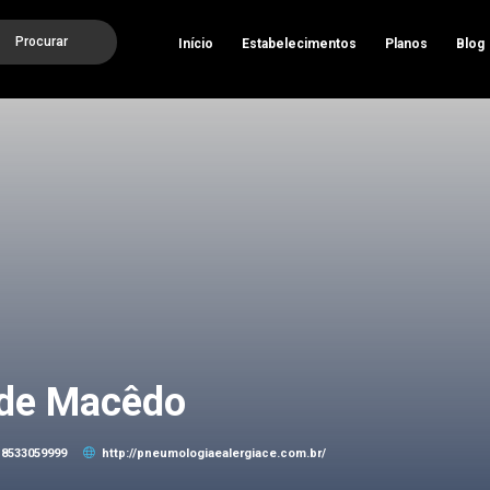
Procurar
Início
Estabelecimentos
Planos
Blog
 de Macêdo
8533059999
http://pneumologiaealergiace.com.br/