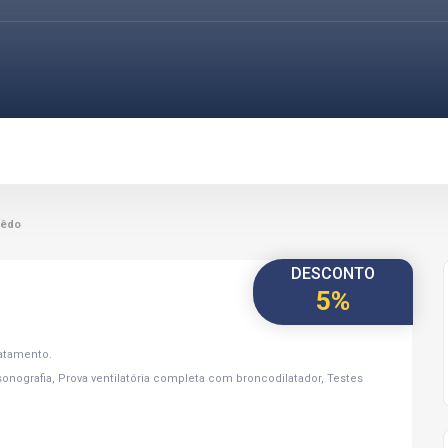
cêdo
DESCONTO
5%
ratamento.
onografia, Prova ventilatória completa com broncodilatador, Testes