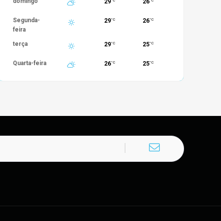
domingo
29
26
°C
°C
Segunda-
29
26
°C
°C
feira
terça
29
25
°C
°C
Quarta-feira
26
25
°C
°C