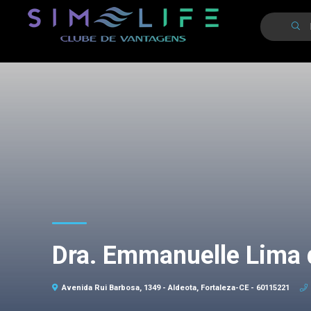
Dra. Emmanuelle Lima
Avenida Rui Barbosa, 1349 - Aldeota, Fortaleza-CE - 60115221