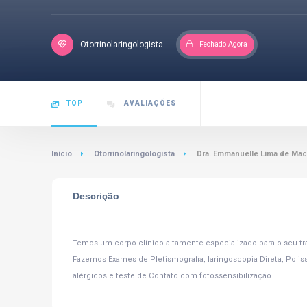
Otorrinolaringologista
Fechado Agora
TOP
AVALIAÇÕES
Início
Otorrinolaringologista
Dra. Emmanuelle Lima de Ma
Descrição
Temos um corpo clínico altamente especializado para o seu t
Fazemos Exames de Pletismografia, laringoscopia Direta, Poliss
alérgicos e teste de Contato com fotossensibilização.