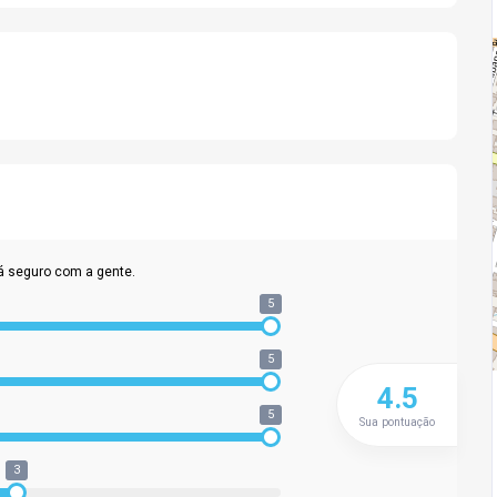
á seguro com a gente.
5
5
4.5
5
Sua pontuação
3