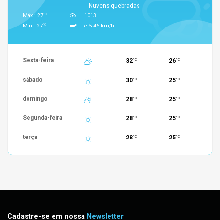
Nuvens quebradas
°C
Máx.: 27
1013
°C
Mín.: 27
e 5.46 km/h
Sexta-feira
32
26
°C
°C
sábado
30
25
°C
°C
domingo
28
25
°C
°C
Segunda-feira
28
25
°C
°C
terça
28
25
°C
°C
Cadastre-se em nossa
Newsletter