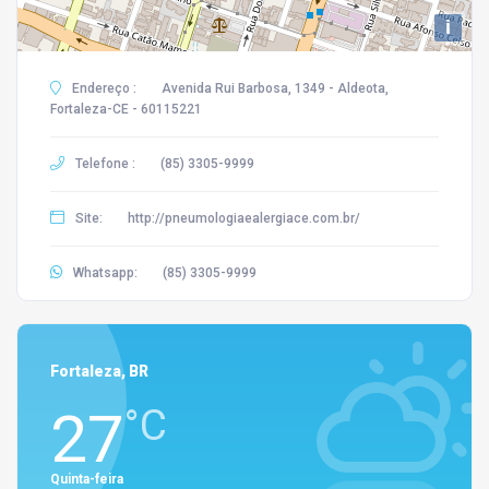
i
Endereço :
Avenida Rui Barbosa, 1349 - Aldeota,
Fortaleza-CE - 60115221
Telefone :
(85) 3305-9999
Site:
http://pneumologiaealergiace.com.br/
Whatsapp:
(85) 3305-9999
Fortaleza, BR
27
°C
Quinta-feira