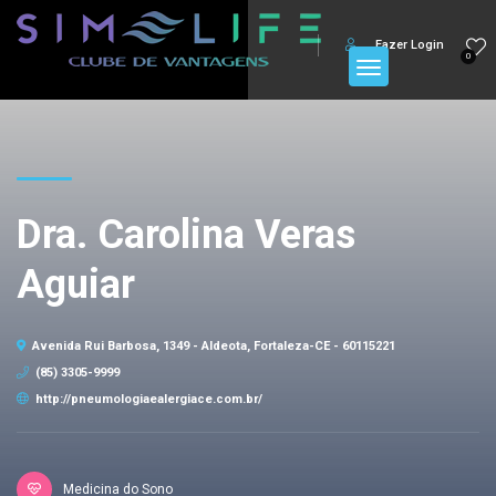
Fazer Login
0
Dra. Carolina Veras
Aguiar
Avenida Rui Barbosa, 1349 - Aldeota, Fortaleza-CE - 60115221
(85) 3305-9999
http://pneumologiaealergiace.com.br/
Medicina do Sono