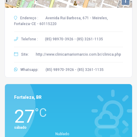
i
Endereço :
Avenida Rui Barbosa, 671 - Meireles,
Fortaleza-CE - 60115220
Telefone :
(85) 98970-3926 - (85) 3261-1135
Site:
http://www.clinicamariomarcio.com.br/clinica.php
Whatsapp:
(85) 98970-3926 - (85) 3261-1135
Fortaleza, BR
27
°C
sábado
Nublado