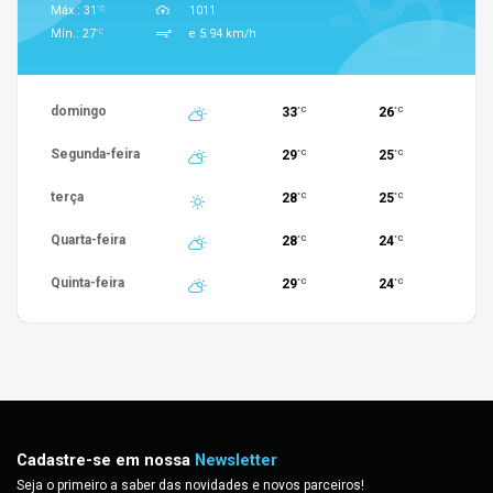
°C
Máx.: 31
1011
°C
Mín.: 27
e 5.94 km/h
domingo
33
26
°C
°C
Segunda-feira
29
25
°C
°C
terça
28
25
°C
°C
Quarta-feira
28
24
°C
°C
Quinta-feira
29
24
°C
°C
Cadastre-se em nossa
Newsletter
Seja o primeiro a saber das novidades e novos parceiros!