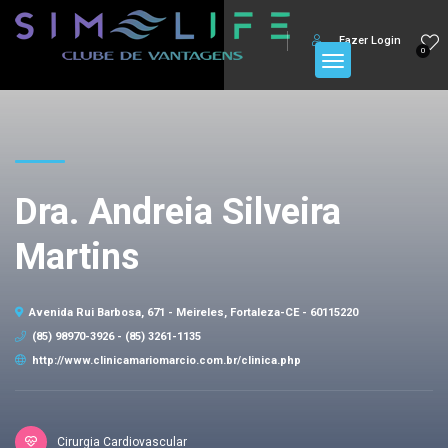
Fazer Login
0
Dra. Andreia Silveira
Martins
Avenida Rui Barbosa, 671 - Meireles, Fortaleza-CE - 60115220
(85) 98970-3926 - (85) 3261-1135
http://www.clinicamariomarcio.com.br/clinica.php
Cirurgia Cardiovascular