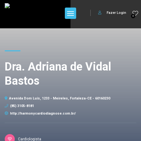
Fazer Login
0
Dra. Adriana de Vidal
Bastos
Avenida Dom Luís, 1233 - Meireles, Fortaleza-CE - 60160230
(85) 3105-8181
http://harmonycardiodiagnose.com.br/
Cardiologista