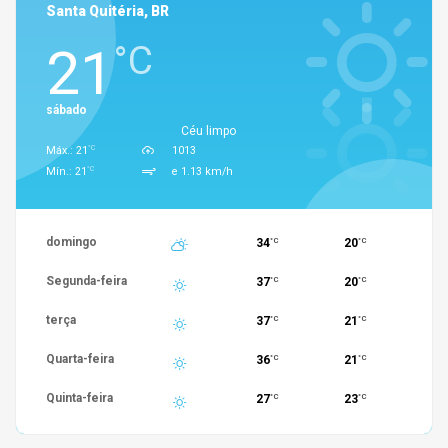
Santa Quitéria, BR
21
°C
sábado
Céu limpo
°C
Máx.: 21
1013
°C
Mín.: 21
e 1.13 km/h
domingo
34
20
°C
°C
Segunda-feira
37
20
°C
°C
terça
37
21
°C
°C
Quarta-feira
36
21
°C
°C
Quinta-feira
27
23
°C
°C