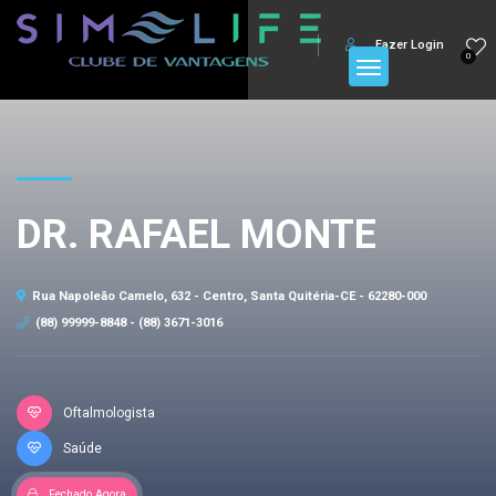
Fazer Login
0
DR. RAFAEL MONTE
Rua Napoleão Camelo, 632 - Centro, Santa Quitéria-CE - 62280-000
(88) 99999-8848 - (88) 3671-3016
Oftalmologista
Saúde
Fechado Agora