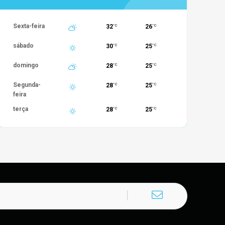
Sexta-feira
32
26
°C
°C
sábado
30
25
°C
°C
domingo
28
25
°C
°C
Segunda-
28
25
°C
°C
feira
terça
28
25
°C
°C