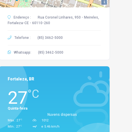
i
Endereço :
Rua Coronel Linhares, 950 - Meireles,
Fortaleza-CE - 60110-260
Telefone :
(85) 3462-5000
Whatsapp:
(85) 3462-5000
Fortaleza, BR
27
°C
Quinta-feira
Nuvens dispersas
°C
Máx.: 27
1012
°C
Mín.: 27
e 5.46 km/h