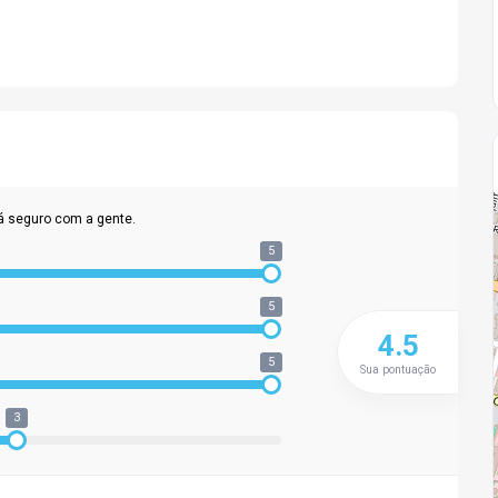
á seguro com a gente.
5
5
4.5
5
Sua pontuação
3