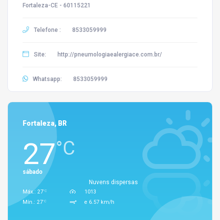
Fortaleza-CE - 60115221
Telefone :
8533059999
Site:
http://pneumologiaealergiace.com.br/
Whatsapp:
8533059999
Fortaleza, BR
27
°C
sábado
Nuvens dispersas
°C
Máx.: 27
1013
°C
Mín.: 27
e 6.57 km/h