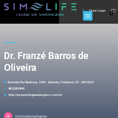
Fazer Login
0
Dr. Franzé Barros de
Oliveira
Avenida Rui Barbosa, 1349 - Aldeota, Fortaleza-CE - 60115221
8533059999
http://pneumologiaealergiace.com.br/
Otorrinolaringologista