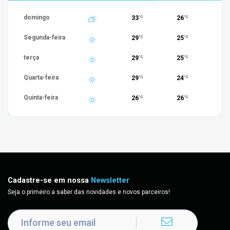
domingo
33
26
°C
°C
Segunda-feira
29
25
°C
°C
terça
29
25
°C
°C
Quarta-feira
29
24
°C
°C
Quinta-feira
26
26
°C
°C
Cadastre-se em nossa
Newsletter
Seja o primeiro a saber das novidades e novos parceiros!