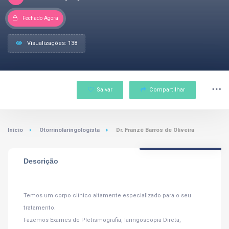
Fechado Agora
Visualizações: 138
Salvar
Compartilhar
Início
Otorrinolaringologista
Dr. Franzé Barros de Oliveira
Descrição
Temos um corpo clínico altamente especializado para o seu
tratamento.
Fazemos Exames de Pletismografia, laringoscopia Direta,