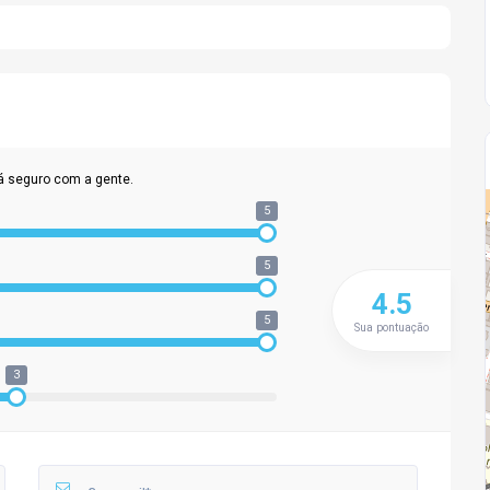
á seguro com a gente.
5
5
4.5
5
Sua pontuação
3