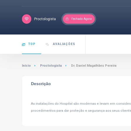
Proctologista
Fechado Agora
TOP
AVALIAÇÕES
Início
Proctologista
Dr. Daniel Magalhães Pereira
Descrição
As instalações do Hospital são modernas e levam em conside
procedimentos para dar proteção e segurança aos seus clientes