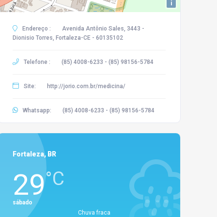
i
Endereço :
Avenida Antônio Sales, 3443 -
Dionisio Torres, Fortaleza-CE - 60135102
Telefone :
(85) 4008-6233 - (85) 98156-5784
Site:
http://jorio.com.br/medicina/
Whatsapp:
(85) 4008-6233 - (85) 98156-5784
Fortaleza, BR
29
°C
sábado
Chuva fraca