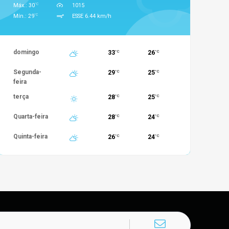
°C
Máx.: 30
1015
°C
Mín.: 29
ESSE 6.44 km/h
domingo
33
26
°C
°C
Segunda-
29
25
°C
°C
feira
terça
28
25
°C
°C
Quarta-feira
28
24
°C
°C
Quinta-feira
26
24
°C
°C