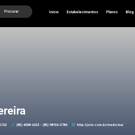
Procurar
Início
Estabelecimentos
Planos
Blog
ereira
35102
(85) 4008-6233 - (85) 98156-5784
http://jorio.com.br/medicina/