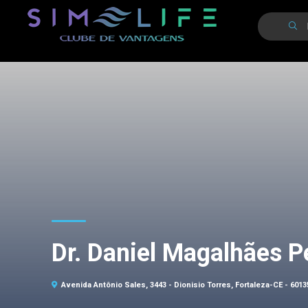
Dr. Daniel Magalhães P
Avenida Antônio Sales, 3443 - Dionisio Torres, Fortaleza-CE - 601