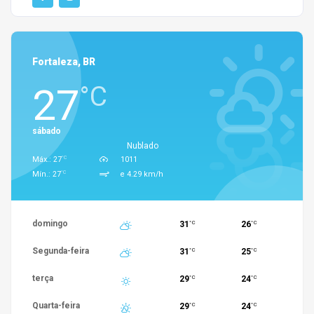
Fortaleza, BR
27
°C
sábado
Nublado
°C
Máx.: 27
1011
°C
Mín.: 27
e 4.29 km/h
domingo
31
26
°C
°C
Segunda-feira
31
25
°C
°C
terça
29
24
°C
°C
Quarta-feira
29
24
°C
°C