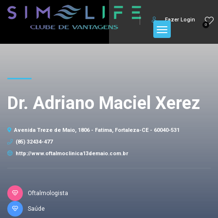
Fazer Login
0
Dr. Adriano Maciel Xerez
Avenida Treze de Maio, 1806 - Fatima, Fortaleza-CE - 60040-531
(85) 32434-477
http://www.oftalmoclinica13demaio.com.br
Oftalmologista
Saúde