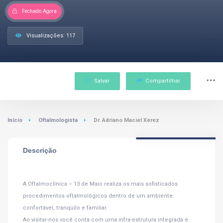
Fechado Agora
Visualizações: 117
Salvar
Compartilhar
Início
Oftalmologista
Dr. Adriano Maciel Xerez
Descrição
A Oftalmoclínica – 13 de Maio realiza os mais sofisticados
procedimentos oftalmológicos dentro de um ambiente
confortável, tranqüilo e familiar.
Ao visitar-nos você conta com uma infra-estrutura integrada e