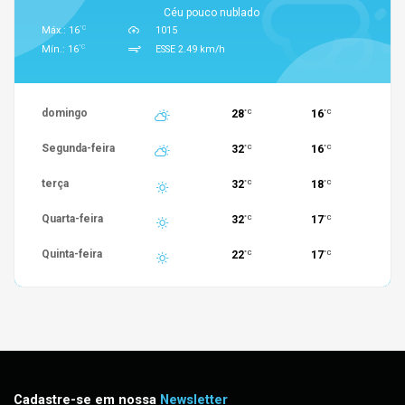
Céu pouco nublado
°C
Máx.: 16
1015
°C
Mín.: 16
ESSE 2.49 km/h
domingo
28
16
°C
°C
Segunda-feira
32
16
°C
°C
terça
32
18
°C
°C
Quarta-feira
32
17
°C
°C
Quinta-feira
22
17
°C
°C
Cadastre-se em nossa
Newsletter