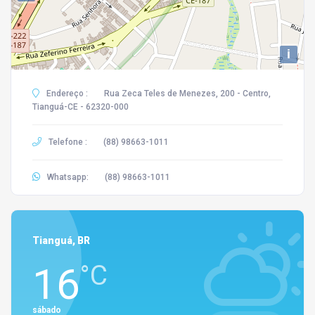
i
Endereço :
Rua Zeca Teles de Menezes, 200 - Centro,
Tianguá-CE - 62320-000
Telefone :
(88) 98663-1011
Whatsapp:
(88) 98663-1011
Tianguá, BR
16
°C
sábado