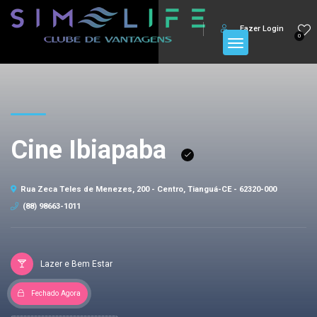
Fazer Login
0
Cine Ibiapaba
Rua Zeca Teles de Menezes, 200 - Centro, Tianguá-CE - 62320-000
(88) 98663-1011
Lazer e Bem Estar
Fechado Agora