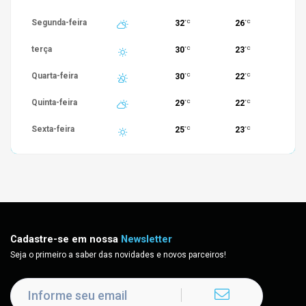
Segunda-feira
32
26
°C
°C
terça
30
23
°C
°C
Quarta-feira
30
22
°C
°C
Quinta-feira
29
22
°C
°C
Sexta-feira
25
23
°C
°C
Cadastre-se em nossa
Newsletter
Seja o primeiro a saber das novidades e novos parceiros!