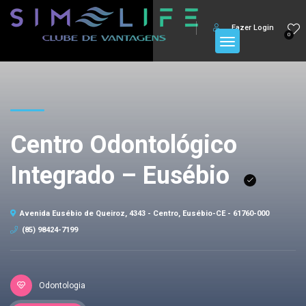
Fazer Login
0
Centro Odontológico
Integrado – Eusébio
Avenida Eusébio de Queiroz, 4343 - Centro, Eusébio-CE - 61760-000
(85) 98424-7199
Odontologia