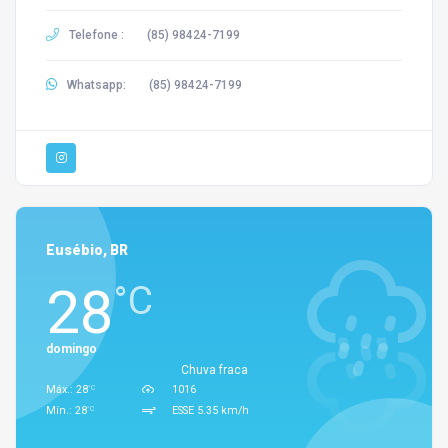
Telefone :
(85) 98424-7199
Whatsapp:
(85) 98424-7199
Eusébio, BR
28
°C
domingo
Chuva fraca
°C
Máx.: 28
1016
°C
Mín.: 28
ESSE 5.35 km/h