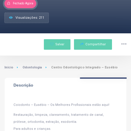
Fechado Agora
Visualizações: 211
Salvar
Compartilhar
Início
Odontologia
Centro Odontológico Integrado – Eusébio
Descrição
Coiodonto – Eusébio – Os Melhores Profissionais estão aqui!
Restauração, limpeza, clareamento, tratamento de canal,
prótese, ortodontia, extração, exodontia.
Para adultos e crianças.