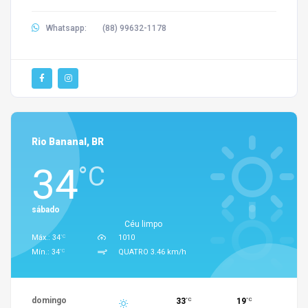
Whatsapp:
(88) 99632-1178
Rio Bananal, BR
34
°C
sábado
Céu limpo
°C
Máx.: 34
1010
°C
Mín.: 34
QUATRO 3.46 km/h
domingo
33
19
°C
°C