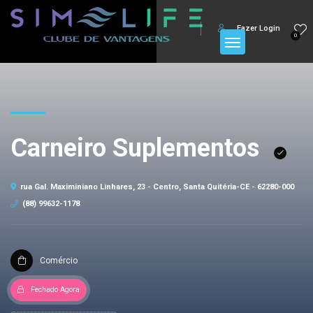
Fazer Login
0
Carneiro Suplementos
rua Gal. Maximiniano Linhares, 23 - Centro, Santa Quitéria-CE - 62280-000
(88) 99632-1178
Comércio
Fechado Agora