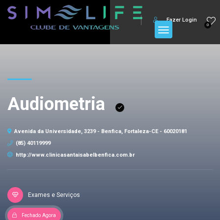
Fazer Login
0
Audiometria
Avenida da Universidade, 3239 - Benfica, Fortaleza-CE - 60020181
(85) 40119999
http://www.clinicasantaisabelbenfica.com.br
Exames e Serviços
Fechado Agora