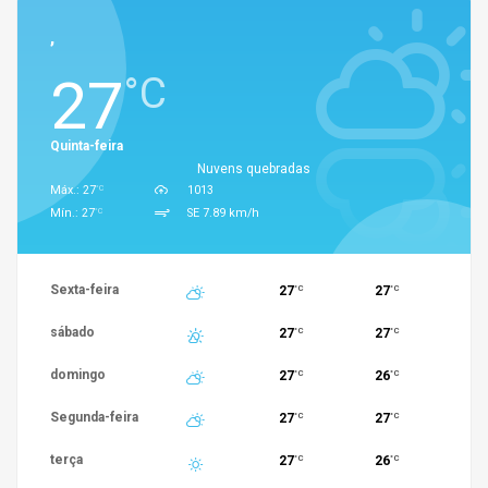
,
27
°C
Quinta-feira
Nuvens quebradas
°C
Máx.: 27
1013
°C
Mín.: 27
SE 7.89 km/h
Sexta-feira
27
27
°C
°C
sábado
27
27
°C
°C
domingo
27
26
°C
°C
Segunda-feira
27
27
°C
°C
terça
27
26
°C
°C