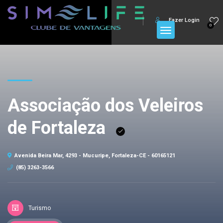
Fazer Login
0
Associação dos Veleiros
de Fortaleza
Avenida Beira Mar, 4293 - Mucuripe, Fortaleza-CE - 60165121
(85) 3263-3566
Turismo