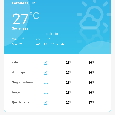
Fortaleza, BR
27
°C
Sexta-feira
Nublado
°C
Máx.: 27
1014
°C
Mín.: 26
ESSE 6.55 km/h
sábado
28
26
°C
°C
domingo
29
26
°C
°C
Segunda-feira
28
26
°C
°C
terça
28
26
°C
°C
Quarta-feira
27
27
°C
°C