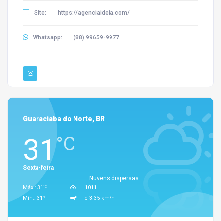
Site:
https://agenciaideia.com/
Whatsapp:
(88) 99659-9977
Guaraciaba do Norte, BR
31
°C
Sexta-feira
Nuvens dispersas
°C
Máx.: 31
1011
°C
Mín.: 31
e 3.35 km/h