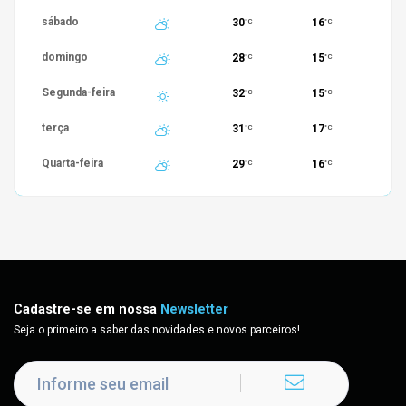
sábado
30
16
°C
°C
domingo
28
15
°C
°C
Segunda-feira
32
15
°C
°C
terça
31
17
°C
°C
Quarta-feira
29
16
°C
°C
Cadastre-se em nossa
Newsletter
Seja o primeiro a saber das novidades e novos parceiros!