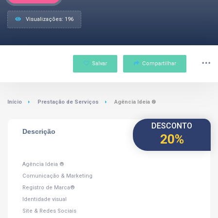
Visualizações: 196
Salvar
Compartilhar
Início
Prestação de Serviços
Agência Ideia ®
DESCONTO
Descrição
20%
Agência Ideia ®
Comunicação & Marketing
Registro de Marca®
Identidade visual
Site & Redes Sociais