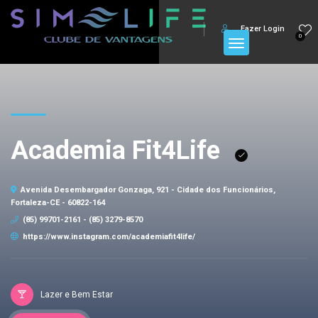
Fazer Login
0
Academia Fit4Life
Avenida Desembargador Gonzaga, 921 - Cidade dos Funcionários,
Fortaleza-CE - 60822-164
(85) 99701-2161 - (85) 3279-8570
https://www.instagram.com/academiafit4life/
Lazer e Bem Estar