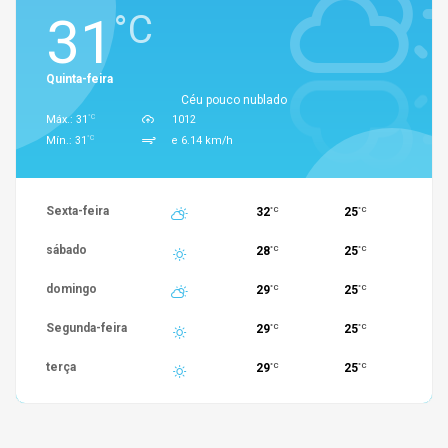
31
°C
Quinta-feira
Céu pouco nublado
°C
Máx.: 31
1012
°C
Mín.: 31
e 6.14 km/h
Sexta-feira
32
25
°C
°C
sábado
28
25
°C
°C
domingo
29
25
°C
°C
Segunda-feira
29
25
°C
°C
terça
29
25
°C
°C