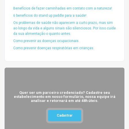
Benefícios de fazer caminhadas em contato com a natureza!
6 benefícios do stand up paddle para a saúde!
Os problemas de saúde não aparecem a curto prazo, mas sim
ao longo da vida e alguns sinais são silenciosos. Por isso cuide
da sua alimentação o quanto antes.
Como prevenir as doenças ocupacionais.
Como prevenir doenças respiratórias em crianças.
Quer ser um parceiro credenciado? Cadastre seu
estabelecimento em nosso formulário, nossa equipe irá
analisar e retornará em até 48h úteis.
Cadastrar