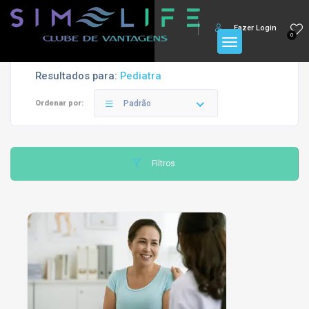
Fazer Login
0
Resultados para:
Pediatra
Ordenar por:
Padrão
Filtros