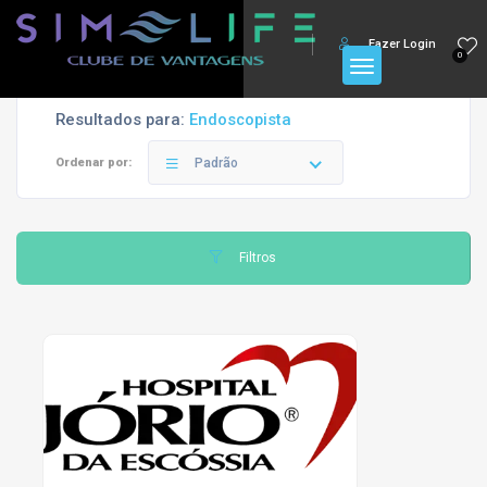
Fazer Login
0
Resultados para:
Endoscopista
Ordenar por:
Padrão
Filtros