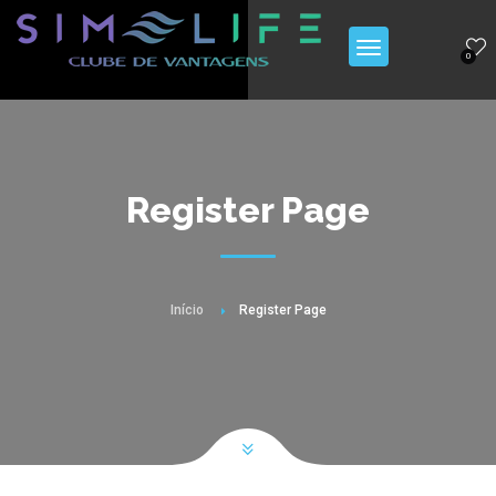
0
Register Page
Início
Register Page