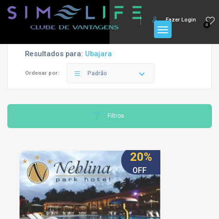
Fazer Login
0
Resultados para:
Ubajara
Ordenar por:
Padrão
Filtros
20%
OFF