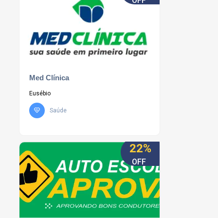
OFF
Med Clínica
Eusébio
Saúde
22%
OFF