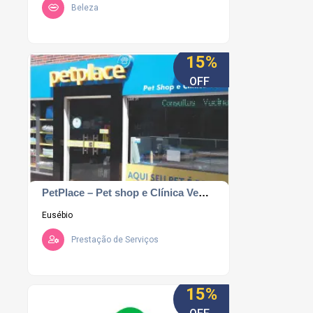
Beleza
15%
OFF
PetPlace – Pet shop e Clínica Veterinária.
Eusébio
Prestação de Serviços
15%