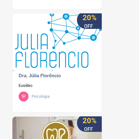
20%
OFF
Dra. Júlia Florêncio
Eusébio
Psicologia
20%
OFF