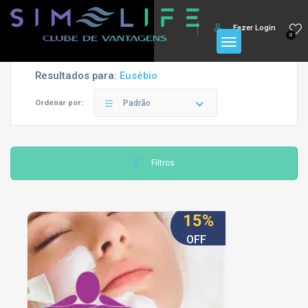
Fazer Login
0
Resultados para:
Eusébio
Ordenar por:
Padrão
Filtros
15%
OFF