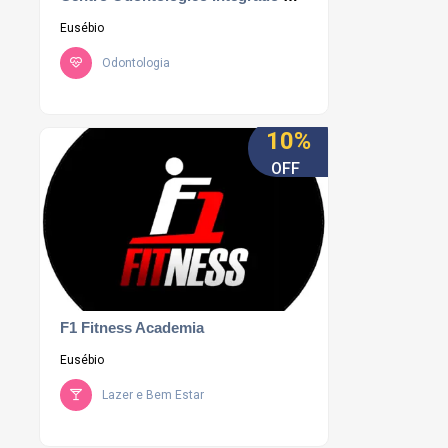
Eusébio
Odontologia
10%
OFF
F1 Fitness Academia
Eusébio
Lazer e Bem Estar