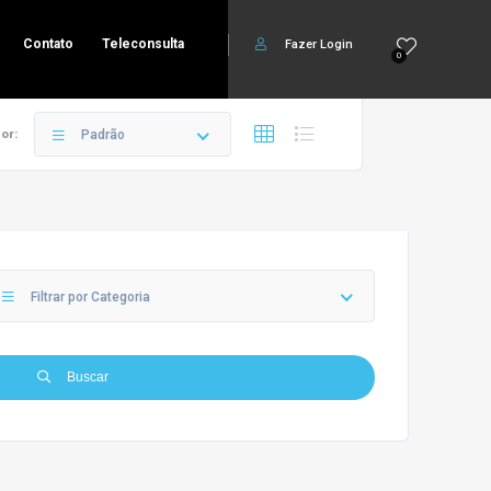
Contato
Teleconsulta
Fazer Login
0
or:
Padrão
Filtrar por Categoria
Buscar